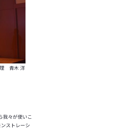
理 青木 洋
から我々が使いこ
モンストレーシ