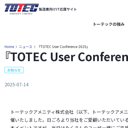
内
製造業向けIT応援サイト
容
を
トーテックの強み
ス
キ
ッ
Home
ニュース
『TOTEC User Conference 2025』
『TOTEC User Conferen
プ
お知らせ
2025-07-14
トーテックアメニティ株式会社（以下、トーテックアメニティ）は、2
催いたしました。日ごろより当社をご愛顧いただいてい
本イベントですが、当日はたくさんのユーザー様にご来