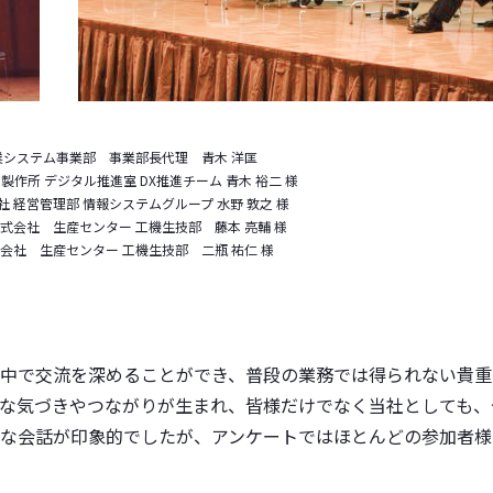
システム事業部 事業部長代理 青木 洋匡
作所 デジタル推進室 DX推進チーム 青木 裕二 様
 経営管理部 情報システムグループ 水野 敦之 様
式会社 生産センター 工機生技部 藤本 亮輔 様
会社 生産センター 工機生技部 二瓶 祐仁 様
中で交流を深めることができ、普段の業務では得られない貴重
な気づきやつながりが生まれ、皆様だけでなく当社としても、
な会話が印象的でしたが、アンケートではほとんどの参加者様