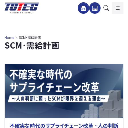
内
容
を
ス
キ
Home
SCM･需給計画
SCM･需給計画
ッ
プ
不確実な時代のサプライチェーン改革 ~人の判断