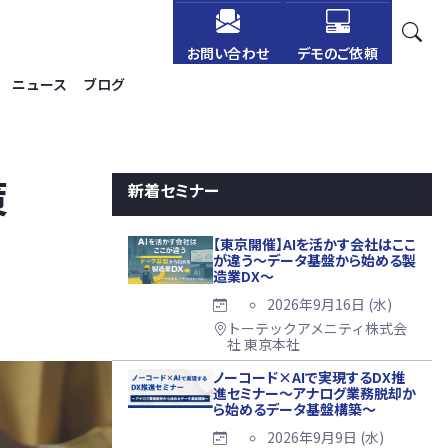
お問い合わせ
デモのご依頼
ニュース
ブログ
策
新着セミナー
【東京開催】AIを活かす会社はここ
が違う～データ基盤から始める製
造業DX～
2026年9月16日 (水)
トーテックアメニティ株式会
社 東京本社
ノーコード×AIで実現するDX推
進セミナー～アナログ業務脱却か
ら始めるデータ基盤構築～
2026年9月9日 (水)