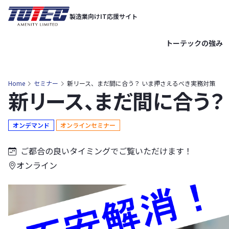
内
製造業向けIT応援サイト
容
を
トーテックの強み
ス
キ
ッ
Home
セミナー
新リース、まだ間に合う？ いま押さえるべき実務対策
新リース、まだ間に合う？
プ
オンデマンド
オンラインセミナー
ご都合の良いタイミングでご覧いただけます！
オンライン