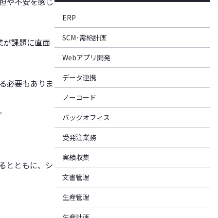
担や不安を感じ
ERP
SCM･需給計画
業が課題に直面
Webアプリ開発
データ連携
る必要もありま
ノーコード
。
バックオフィス
受発注業務
実績収集
るとともに、シ
文書管理
生産管理
生産計画