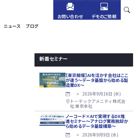
お問い合わせ
デモのご依頼
ニュース
ブログ
新着セミナー
【東京開催】AIを活かす会社はここ
が違う～データ基盤から始める製
造業DX～
2026年9月16日 (水)
トーテックアメニティ株式会
社 東京本社
ノーコード×AIで実現するDX推
進セミナー～アナログ業務脱却か
ら始めるデータ基盤構築～
2026年9月9日 (水)