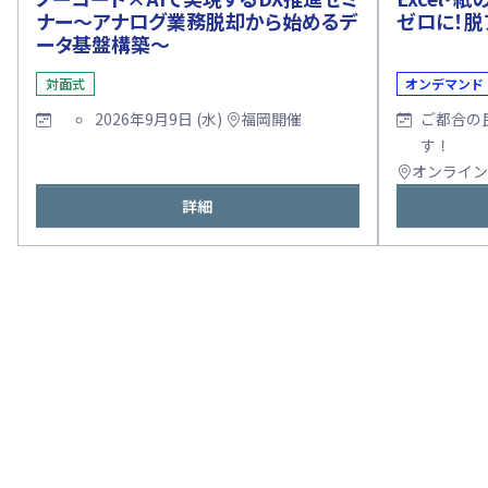
ナー～アナログ業務脱却から始めるデ
ゼロに！脱
ータ基盤構築～
対面式
オンデマンド
2026年9月9日 (水)
福岡開催
ご都合の
す！
オンライン
詳細