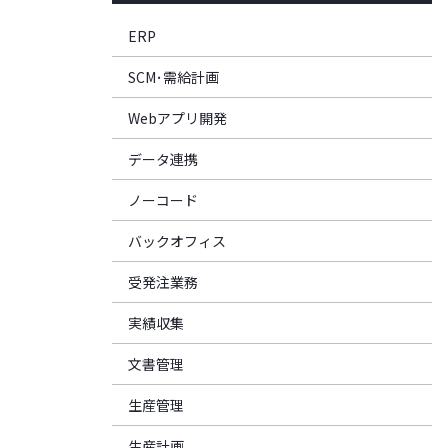
ERP
SCM･需給計画
Webアプリ開発
データ連携
ノーコード
バックオフィス
受発注業務
実績収集
文書管理
生産管理
生産計画