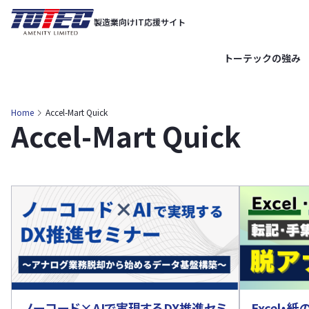
内
製造業向けIT応援サイト
容
を
トーテックの強み
ス
キ
ッ
Home
Accel-Mart Quick
Accel-Mart Quick
プ
ノーコード×AIで実現するDX推進セミ
Excel