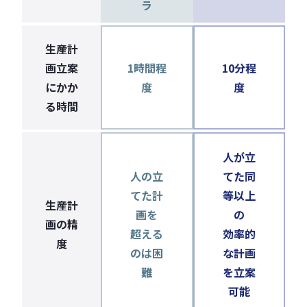
ラ
生産計
画立案
1時間程
10分程
にかか
度
度
る時間
人が立
人の立
てた同
てた計
等以上
生産計
画を
の
画の精
超える
効率的
度
のは困
な計画
難
を立案
可能