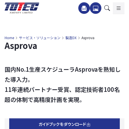
内
容
を
ス
キ
Home
サービス・ソリューション
製造DX
Asprova
Asprova
ッ
プ
国内No.1生産スケジューラAsprovaを熟知し
た導入力。
11年連続パートナー受賞、認定技術者100名
超の体制で高精度計画を実現。
ガイドブックをダウンロード