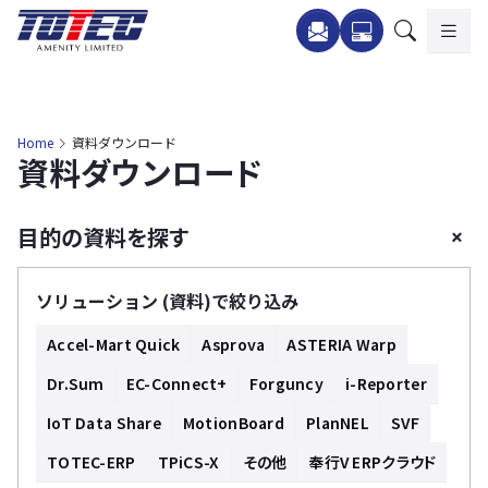
内
容
を
ス
キ
Home
資料ダウンロード
資料ダウンロード
ッ
プ
目的の資料を探す
+
ソリューション (資料)で絞り込み
Accel-Mart Quick
Asprova
ASTERIA Warp
Dr.Sum
EC-Connect+
Forguncy
i-Reporter
IoT Data Share
MotionBoard
PlanNEL
SVF
TOTEC-ERP
TPiCS-X
その他
奉行V ERPクラウド