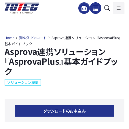
内
容
を
ス
キ
Home
資料ダウンロード
Asprova連携ソリューション『AsprovaPlus』
ッ
基本ガイドブック
Asprova連携ソリューション
プ
『AsprovaPlus』基本ガイドブッ
ク
ソリューション概要
ダウンロードのお申込み