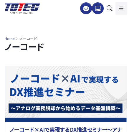
内
容
を
ス
キ
Home
ノーコード
ノーコード
ッ
プ
ノーコード×AIで実現するDX推進セミナー～アナ