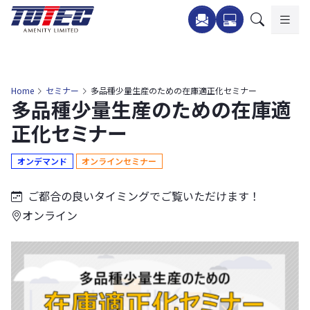
内
容
を
ス
キ
Home
セミナー
多品種少量生産のための在庫適正化セミナー
多品種少量生産のための在庫適
ッ
プ
正化セミナー
オンデマンド
オンラインセミナー
ご都合の良いタイミングでご覧いただけます！
オンライン