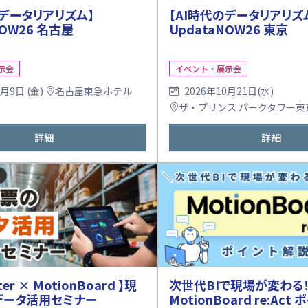
のデータリアリズム】
【AI時代のデータリアリズ
NOW26 名古屋
UpdataNOW26 東京
示会
イベント・展示会
0月9日 (金)
名古屋東急ホテル
2026年10月21日(水)
ザ・プリンス パークタワー東
詳細
詳細
次世代BIで現場が変わる
rter × MotionBoard 】現
MotionBoard re:Ac
データ活用セミナー