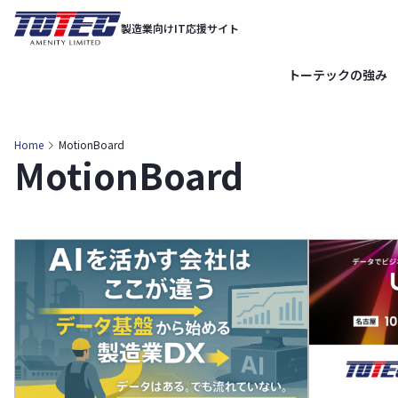
内
製造業向けIT応援サイト
容
を
トーテックの強み
ス
キ
ッ
Home
MotionBoard
MotionBoard
プ