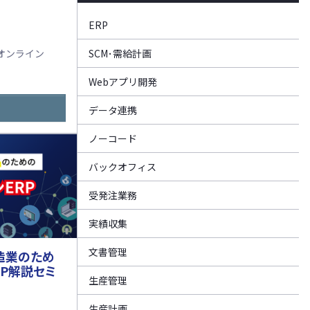
ERP
オンライン
SCM･需給計画
Webアプリ開発
データ連携
ノーコード
バックオフィス
受発注業務
実績収集
文書管理
造業のため
RP解説セミ
生産管理
生産計画