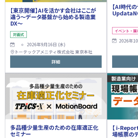
【AI時代
【東京開催】AIを活かす会社はここが
Updata
違う～データ基盤から始める製造業
DX～
イベント・展
対面式
2026年1
2026年9月16日 (水)
トーテックアメニティ株式会社 東京本社
詳細
多品種少量生産のための在庫適正化
【 i-Repo
セミナー
場帳票の