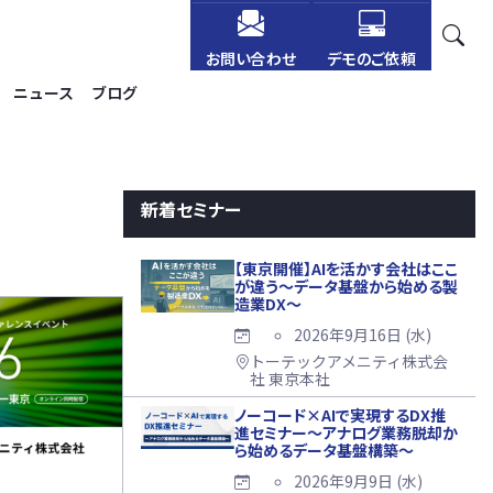
お問い合わせ
デモのご依頼
ニュース
ブログ
新着セミナー
【東京開催】AIを活かす会社はここ
が違う～データ基盤から始める製
造業DX～
2026年9月16日 (水)
トーテックアメニティ株式会
社 東京本社
ノーコード×AIで実現するDX推
進セミナー～アナログ業務脱却か
ら始めるデータ基盤構築～
2026年9月9日 (水)