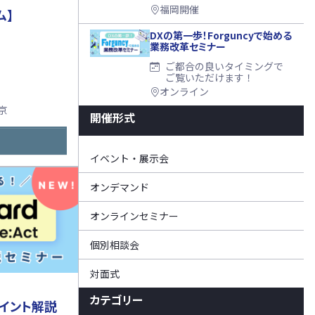
福岡開催
ム】
DXの第一歩！Forguncyで始める
業務改革セミナー
ご都合の良いタイミングで
ご覧いただけます！
オンライン
京
開催形式
イベント・展示会
オンデマンド
オンラインセミナー
個別相談会
対面式
！
カテゴリー
t ポイント解説