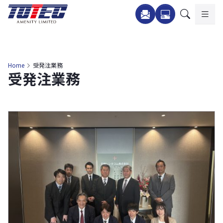
内
容
を
ス
キ
Home
受発注業務
受発注業務
ッ
プ