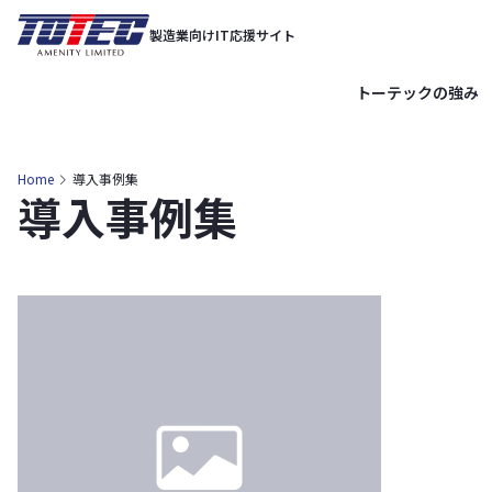
内
製造業向けIT応援サイト
容
を
トーテックの強み
ス
キ
ッ
Home
導入事例集
導入事例集
プ