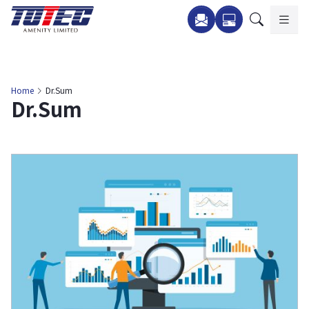
内
容
を
ス
キ
Home
Dr.Sum
Dr.Sum
ッ
プ