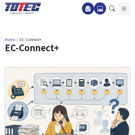
内
容
を
ス
キ
Home
EC-Connect+
EC-Connect+
ッ
プ