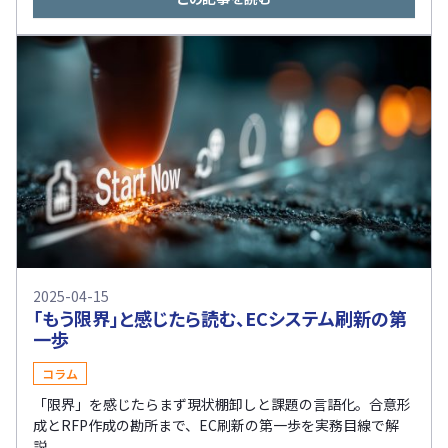
2025-04-15
「もう限界」と感じたら読む、ECシステム刷新の第
一歩
コラム
「限界」を感じたらまず現状棚卸しと課題の言語化。合意形
成とRFP作成の勘所まで、EC刷新の第一歩を実務目線で解
説。