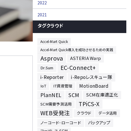
2022
2021
タグクラウド
Accel-Mart Quick
Accel-Mart Quick導入を成功させるための実践
Asprova
ASTERIA Warp
EC-Connect+
Dr.Sum
i-Reporter
i-Repoレスキュー隊
MotionBoard
IoT
IT資産管理
PlanNEL
SCM
SCM在庫適正化
TPiCS-X
SCM需要予測活用
WEB受発注
クラウド
データ活用
バックアップ
ノーコード･ローコード