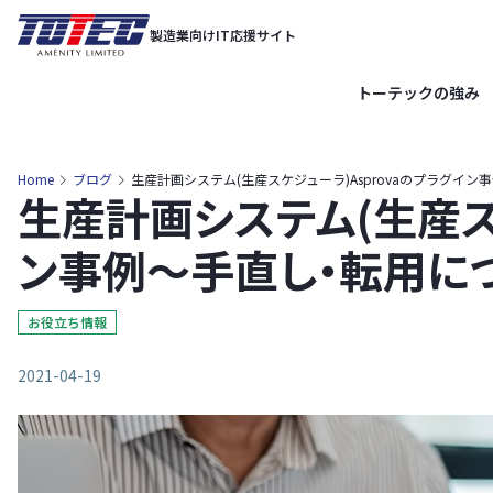
内
製造業向けIT応援サイト
容
を
トーテックの強み
ス
キ
ッ
Home
ブログ
生産計画システム(生産スケジューラ)Asprovaのプラグイ
生産計画システム(生産スケ
プ
ン事例〜手直し・転用に
お役立ち情報
2021-04-19