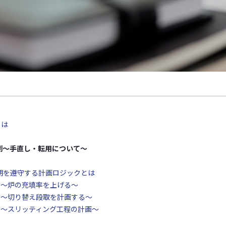
とは
事例〜手直し・転用について〜
期を遵守する計画ロジックとは
事例～炉の充填率を上げる～
事例～切り替え段取を計画する～
事例～スリッティング工程の計画～